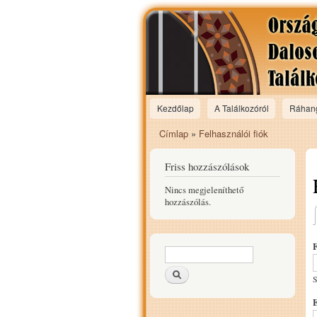
Kezdőlap
A Találkozóról
Ráhan
Main menu
Címlap
»
Felhasználói fiók
Jelenlegi hely
Friss hozzászólások
Nincs megjeleníthető
hozzászólás.
Keresés űrlap
Keresés
S