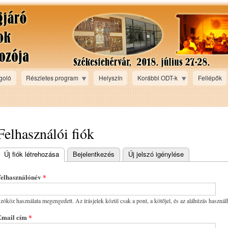
Ugrás a
tartalomra
goló
Részletes program
Helyszín
Korábbi ODT-k
Fellépők
Felhasználói fiók
Új fiók létrehozása
(aktív fül)
Bejelentkezés
Új jelszó igénylése
Elsődleges fülek
Felhasználónév
*
zóköz használata megengedett. Az írásjelek közül csak a pont, a kötőjel, és az aláhúzás használ
Email cím
*