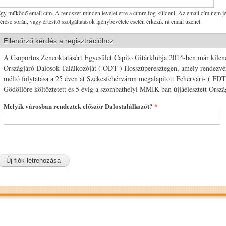
gy működő email cím. A rendszer minden levelet erre a címre fog küldeni. Az email cím nem je
érése során, vagy értesítő szolgáltatások igénybevétele esetén érkezik rá email üzenet.
Ellenőrző kérdés a regisztrációhoz
A Csoportos Zeneoktatásért Egyesület Capito Gitárklubja 2014-ben már kile
Országjáró Dalosok Találkozóját ( ODT ) Hosszúperesztegen, amely rendezvén
méltó folytatása a 25 éven át Székesfehérváron megalapított Fehérvári- ( FDT
Gödöllőre költöztetett és 5 évig a szombathelyi MMIK-ban újjáélesztett Orsz
Melyik városban rendeztek először Dalostalálkozót?
*