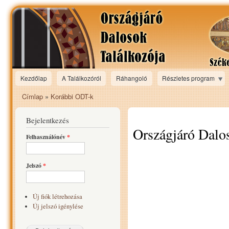
Ugr
tar
Kezdőlap
A Találkozóról
Ráhangoló
Részletes program
Main menu
Címlap
»
Korábbi ODT-k
Jelenlegi hely
Bejelentkezés
Országjáró Dalo
Felhasználónév
*
Jelszó
*
Új fiók létrehozása
Új jelszó igénylése