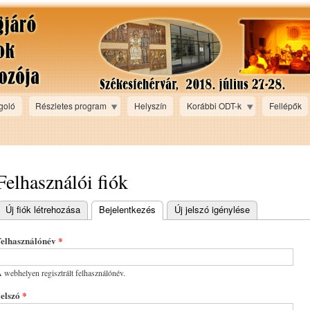
Ugrás a
tartalomra
goló
Részletes program
Helyszín
Korábbi ODT-k
Fellépők
Felhasználói fiók
Új fiók létrehozása
Bejelentkezés
(aktív fül)
Új jelszó igénylése
Elsődleges fülek
Felhasználónév
*
 webhelyen regisztrált felhasználónév.
Jelszó
*