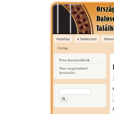
Kezdőlap
A Találkozóról
Ráhan
Main menu
Címlap
Jelenlegi hely
Friss hozzászólások
Nincs megjeleníthető
hozzászólás.
Keresés űrlap
Keresés
A